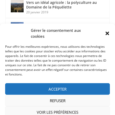
Vers un idéal agricole : la polyculture au
Domaine de la Péquélette
20 janvier 2019
Entre conventions et conversion
Gérer le consentement aux
10 décembre 2018
cookies
Antonin Iommi-Amunategui & Jérémie
Pour offrir les meilleures expériences, nous utilisons des technologies
Couston
telles que les cookies pour stocker et/ou accéder aux informations des
10 novembre 2018
appareils. Le fait de consentir à ces technologies nous permettra de
traiter des données telles que le comportement de navigation ou les ID
uniques sur ce site. Le fait de ne pas consentir ou de retirer son
Particularités helvétiques
consentement peut avoir un effet négatif sur certaines caractéristiques
24 septembre 2018
et fonctions.
ACCEPTER
Ayent, le refuge de Julien Guillon
22 mai 2018
REFUSER
VOIR LES PRÉFÉRENCES